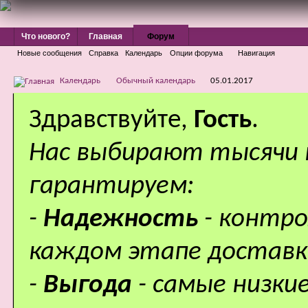
Что нового?
Главная
Форум
Новые сообщения
Справка
Календарь
Опции форума
Навигация
Календарь
Обычный календарь
05.01.2017
Здравствуйте,
Гость
.
Нас выбирают тысячи
гарантируем:
-
Надежность
- контр
каждом этапе доставк
-
Выгода
- самые низки