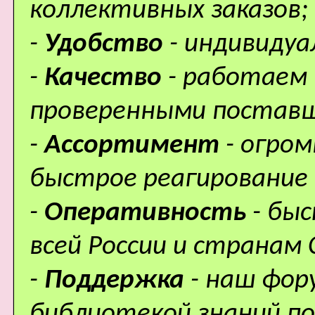
коллективных заказов;
-
Удобство
- индивидуа
-
Качество
- работаем 
проверенными поставщ
-
Ассортимент
- огро
быстрое реагирование 
-
Оперативность
- бы
всей России и странам 
-
Поддержка
- наш фор
библиотекой знаний по