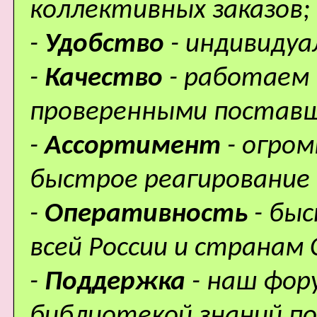
коллективных заказов;
-
Удобство
- индивидуа
-
Качество
- работаем 
проверенными поставщ
-
Ассортимент
- огро
быстрое реагирование 
-
Оперативность
- бы
всей России и странам 
-
Поддержка
- наш фор
библиотекой знаний по