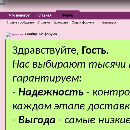
Что нового?
Главная
Форум
Новые сообщения
Справка
Календарь
Опции форума
Навигация
Сообщение форума
Здравствуйте,
Гость
.
Нас выбирают тысячи
гарантируем:
-
Надежность
- контр
каждом этапе доставк
-
Выгода
- самые низки