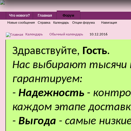
Что нового?
Главная
Форум
Новые сообщения
Справка
Календарь
Опции форума
Навигация
Календарь
Обычный календарь
10.12.2016
Здравствуйте,
Гость
.
Нас выбирают тысячи
гарантируем:
-
Надежность
- контр
каждом этапе доставк
-
Выгода
- самые низки