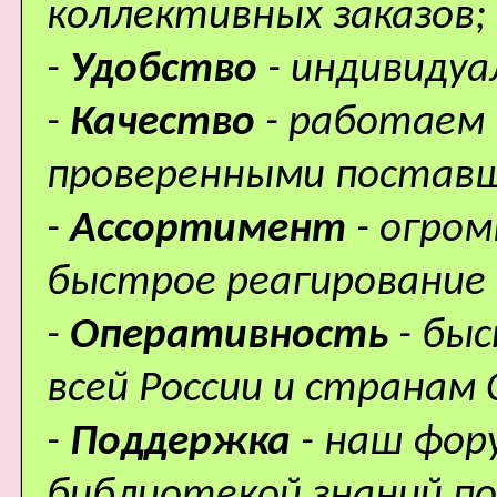
коллективных заказов;
-
Удобство
- индивидуа
-
Качество
- работаем 
проверенными поставщ
-
Ассортимент
- огро
быстрое реагирование 
-
Оперативность
- бы
всей России и странам 
-
Поддержка
- наш фор
библиотекой знаний по