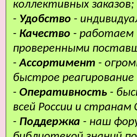
коллективных заказов;
-
Удобство
- индивидуа
-
Качество
- работаем 
проверенными поставщ
-
Ассортимент
- огро
быстрое реагирование 
-
Оперативность
- бы
всей России и странам 
-
Поддержка
- наш фор
библиотекой знаний по