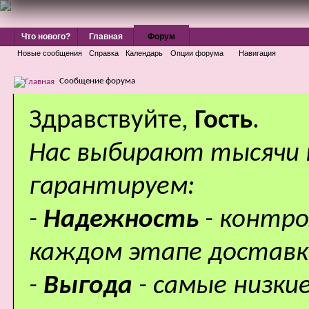
Что нового?
Главная
Форум
Новые сообщения
Справка
Календарь
Опции форума
Навигация
Сообщение форума
Здравствуйте,
Гость
.
Нас выбирают тысячи
гарантируем:
-
Надежность
- контр
каждом этапе доставк
-
Выгода
- самые низки