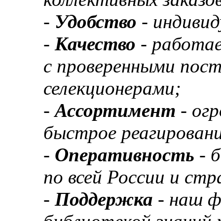
-
Удобство
- индивид
-
Качество
- работа
с проверенными пос
селекционерами;
-
Ассортимент
- ог
быстрое реагировани
-
Оперативность
- 
по всей России и ст
-
Поддержка
- наш 