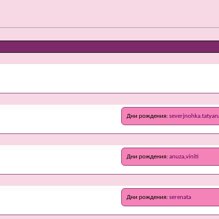
Дни рождения
severjnohka.tatyan
Дни рождения
anuza
viniti
Дни рождения
serenata