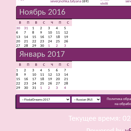
severjnohka.tatyana
(69)
ser
viniti
Ноябрь 2016
В
П
В
С
Ч
П
С
30
31
1
2
3
4
5
6
7
8
9
10
11
12
13
14
15
16
17
18
19
20
21
22
23
24
25
26
27
28
29
30
1
2
3
Январь 2017
В
П
В
С
Ч
П
С
1
2
3
4
5
6
7
8
9
10
11
12
13
14
15
16
17
18
19
20
21
22
23
24
25
26
27
28
29
30
31
1
2
3
4
Политика обр
на обраб
Текущее время:
02