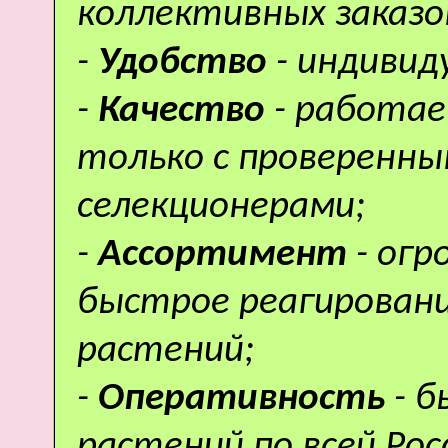
коллективных заказо
-
Удобство
- индивид
-
Качество
- работае
только с проверенн
селекционерами;
-
Ассортимент
- ог
быстрое реагировани
растений;
-
Оперативность
- 
растений по всей Рос