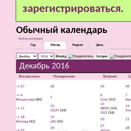
зарегистрироваться
.
Обычный календарь
Выбор календаря
Год
Месяц
Неделя
День
Сегодня
Декабрь 2016
Воскресенье
Понедельник
Вторник
С
→
27
28
29
30
→
4
6
7
5
Венцеслава
(60)
Олег
(55)
lep
13
12
14
→
11
ЖЕКО
(54)
OLLYY
(34)
On
OLLY
(34)
→
18
19
20
21
Ингрид
(42)
olik
(45)
27
26
28
→
25
anuza