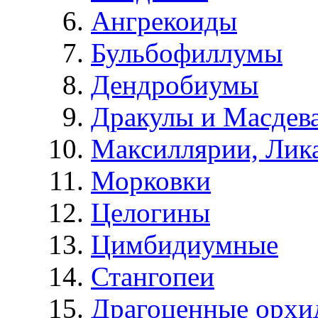
Ангрекоиды
Бульбофиллумы
Дендробиумы
Дракулы и Масдев
Максиллярии, Лик
Морковки
Целогины
Цимбидиумные
Стангопеи
Драгоценные орхи