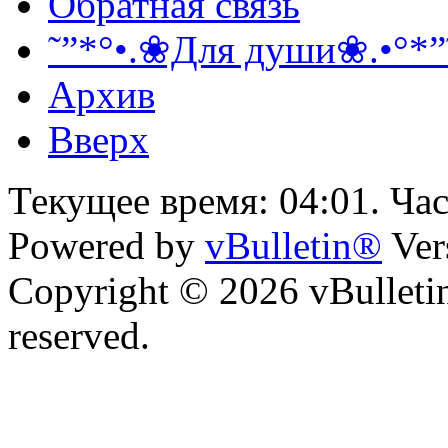
Обратная связь
˜”*°•.❀Для души❀.•°*”
Архив
Вверх
Текущее время:
04:01
. Ча
Powered by
vBulletin®
Ver
Copyright © 2026 vBulletin 
reserved.