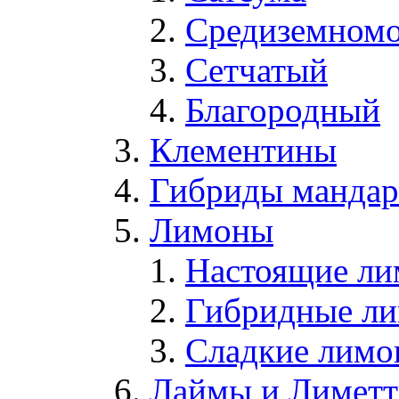
Средиземном
Сетчатый
Благородный
Клементины
Гибриды мандари
Лимоны
Настоящие л
Гибридные л
Сладкие лим
Лаймы и Лимет