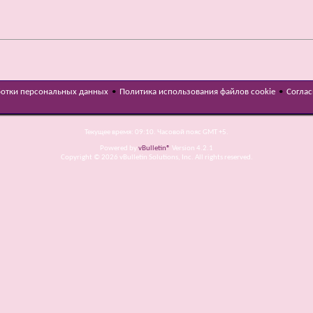
ботки персональных данных
•
Политика использования файлов cookie
•
Соглас
Текущее время:
09:10
. Часовой пояс GMT +5.
Powered by
vBulletin®
Version 4.2.1
Copyright © 2026 vBulletin Solutions, Inc. All rights reserved.