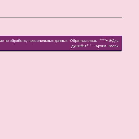
ие на обработку персональных данных
Обратная связь
˜”*°•.❀Для
души❀.•°*”˜
Архив
Вверх