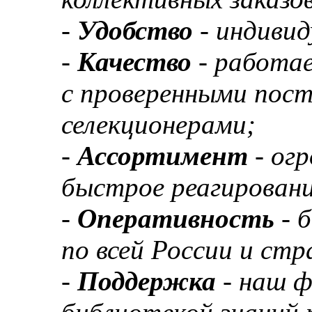
-
Удобство
- индивид
-
Качество
- работа
с проверенными пос
селекционерами;
-
Ассортимент
- ог
быстрое реагировани
-
Оперативность
- 
по всей России и ст
-
Поддержка
- наш 