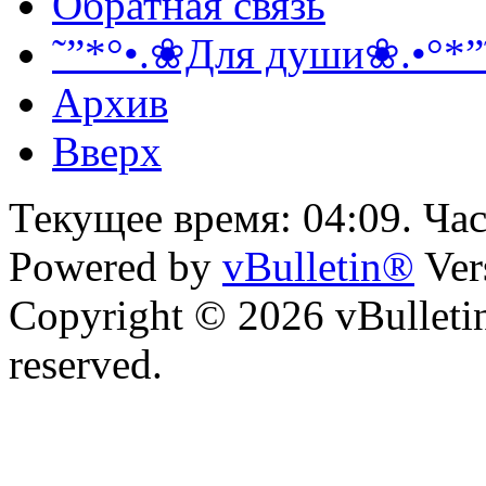
Обратная связь
˜”*°•.❀Для души❀.•°*”
Архив
Вверх
Текущее время:
04:09
. Ча
Powered by
vBulletin®
Ver
Copyright © 2026 vBulletin 
reserved.