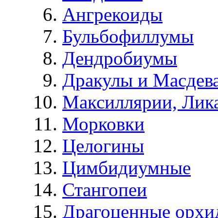
Ангрекоиды
Бульбофиллумы
Дендробиумы
Дракулы и Масдев
Максиллярии, Лик
Морковки
Целогины
Цимбидиумные
Стангопеи
Драгоценные орхи