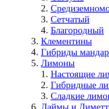
Средиземном
Сетчатый
Благородный
Клементины
Гибриды мандари
Лимоны
Настоящие л
Гибридные л
Сладкие лим
Лаймы и Лимет