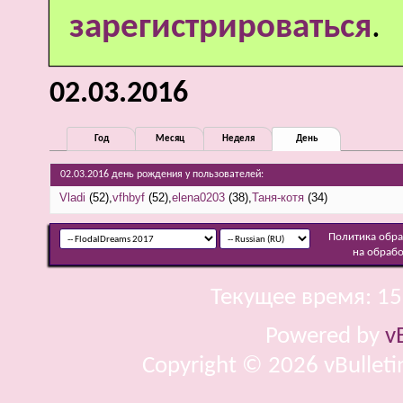
зарегистрироваться
.
02.03.2016
Год
Месяц
Неделя
День
02.03.2016 день рождения у пользователей:
Vladi
(52)
vfhbyf
(52)
elena0203
(38)
Таня-котя
(34)
Политика обр
на обраб
Текущее время:
15
Powered by
v
Copyright © 2026 vBulletin 