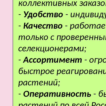
коллективных заказо
-
Удобство
- индивид
-
Качество
- работае
только с проверенн
селекционерами;
-
Ассортимент
- ог
быстрое реагировани
растений;
-
Оперативность
- 
растений по всей Рос