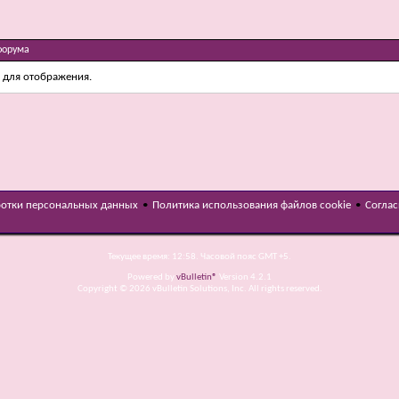
форума
 для отображения.
ботки персональных данных
•
Политика использования файлов cookie
•
Соглас
Текущее время:
12:58
. Часовой пояс GMT +5.
Powered by
vBulletin®
Version 4.2.1
Copyright © 2026 vBulletin Solutions, Inc. All rights reserved.