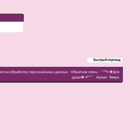
Быстрый переход
ие на обработку персональных данных
Обратная связь
˜”*°•.❀Для
души❀.•°*”˜
Архив
Вверх