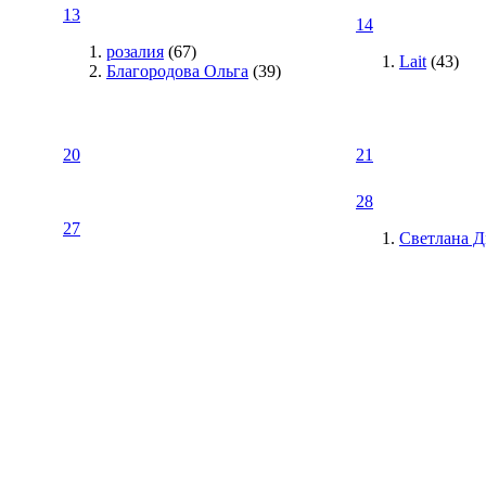
13
14
розалия
(67)
Lait
(43)
Благородова Ольга
(39)
20
21
28
27
Светлана 