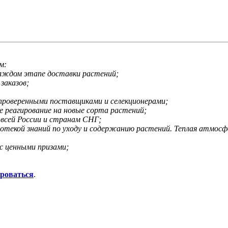
м:
каждом этапе доставки растений;
заказов;
 проверенными поставщиками и селекционерами;
е реагирование на новые сорта растений;
 всей России и странам СНГ;
иотекой знаний по уходу и содержанию растений. Теплая атмос
с ценными призами;
ироваться
.