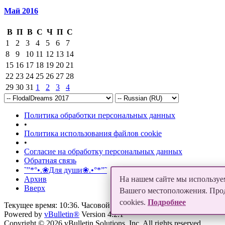
Май 2016
В
П
В
С
Ч
П
С
1
2
3
4
5
6
7
8
9
10
11
12
13
14
15
16
17
18
19
20
21
22
23
24
25
26
27
28
29
30
31
1
2
3
4
Политика обработки персональных данных
•
Политика использования файлов cookie
•
Согласие на обработку персональных данных
Обратная связь
˜”*°•.❀Для души❀.•°*”˜
На нашем сайте мы используем
Архив
Вверх
Вашего местоположения. Продо
cookies.
Подробнее
Текущее время:
10:36
. Часовой пояс GMT +5.
Powered by
vBulletin®
Version 4.2.1
Copyright © 2026 vBulletin Solutions, Inc. All rights reserved.