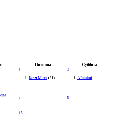
г
Пятница
Суббота
1
2
Котя Мотя
(31)
AIntuimi
ова
8
9
)
15