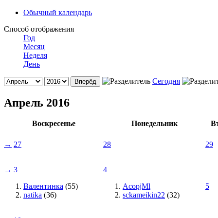
Обычный календарь
Способ отображения
Год
Месяц
Неделя
День
Сегодня
Апрель 2016
Воскресенье
Понедельник
В
→
27
28
29
→
3
4
Валентинка
(55)
AcopjMl
5
natika
(36)
sckameikin22
(32)