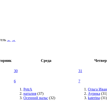
←
→
торник
Среда
Четвер
30
31
6
7
PetrA
Ольга Иван
наталия
(37)
Аурика
(31
Осенний вальс
(32)
katerina
(31)