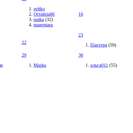
zeltko
Orxideia06
16
nutka
(32)
magentara
23
22
Пантера
(59)
29
30
Дм
Masha
ольга011
(55)