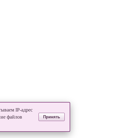
тываем IP-адрес
ние файлов