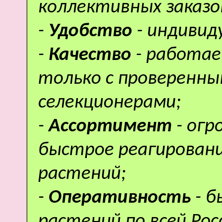
коллективных заказо
-
Удобство
- индивид
-
Качество
- работае
только с проверенн
селекционерами;
-
Ассортимент
- ог
быстрое реагировани
растений;
-
Оперативность
- 
растений по всей Рос