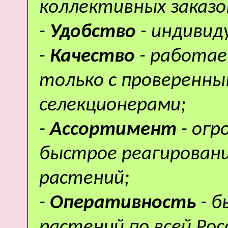
коллективных заказо
-
Удобство
- индивид
-
Качество
- работае
только с проверенн
селекционерами;
-
Ассортимент
- ог
быстрое реагировани
растений;
-
Оперативность
- 
растений по всей Рос