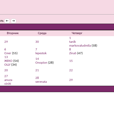
←
→
Вторник
Среда
Четверг
1
29
30
tanik
markovaludmila
(58)
6
7
8
Олег
(55)
lepestok
ZinaS
(47)
13
14
ЖЕКО
(54)
15
Onopion
(28)
OLLY
(34)
20
21
22
27
28
anuza
29
serenata
viniti