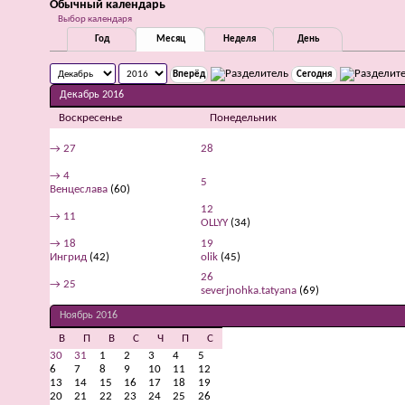
Обычный календарь
Выбор календаря
Год
Месяц
Неделя
День
Сегодня
Декабрь 2016
Воскресенье
Понедельник
→
27
28
→
4
5
Венцеслава
(60)
12
→
11
OLLYY
(34)
→
18
19
Ингрид
(42)
olik
(45)
26
→
25
severjnohka.tatyana
(69)
Ноябрь 2016
В
П
В
С
Ч
П
С
30
31
1
2
3
4
5
6
7
8
9
10
11
12
13
14
15
16
17
18
19
20
21
22
23
24
25
26