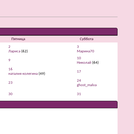
Пятница
Суббота
2
3
Лариса
(62)
Марина70
10
9
Николай
(64)
16
17
наталия колегина
(49)
24
23
ghost_malva
30
31