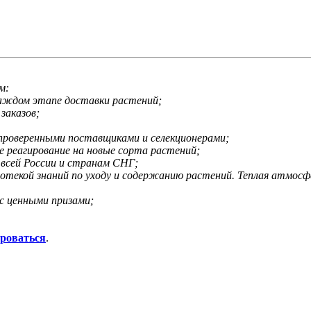
м:
каждом этапе доставки растений;
заказов;
 проверенными поставщиками и селекционерами;
е реагирование на новые сорта растений;
 всей России и странам СНГ;
иотекой знаний по уходу и содержанию растений. Теплая атмос
с ценными призами;
ироваться
.