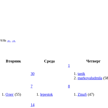
←
→
Вторник
Среда
Четверг
1
30
tanik
markovaludmila
(58
7
8
Олег
(55)
lepestok
ZinaS
(47)
14