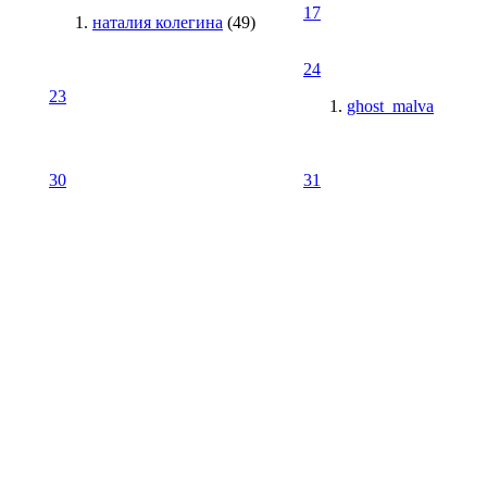
17
наталия колегина
(49)
24
23
ghost_malva
30
31