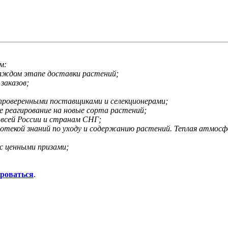
м:
каждом этапе доставки растений;
заказов;
 проверенными поставщиками и селекционерами;
е реагирование на новые сорта растений;
 всей России и странам СНГ;
иотекой знаний по уходу и содержанию растений. Теплая атмос
с ценными призами;
ироваться
.