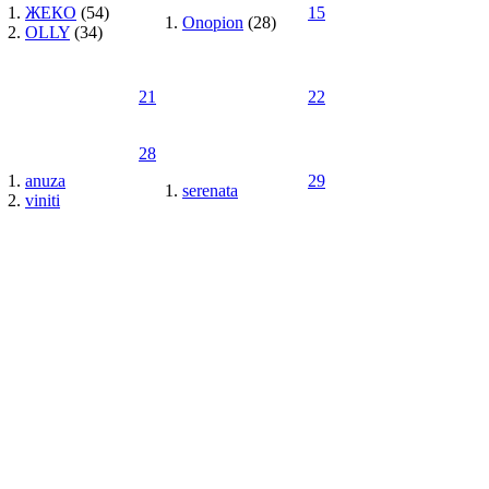
ЖЕКО
(54)
15
Onopion
(28)
OLLY
(34)
21
22
28
anuza
29
serenata
viniti