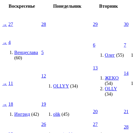
Воскресенье
Понедельник
Вторник
→
27
28
29
30
→
4
6
7
Венцеслава
5
Олег
(55)
(60)
13
14
12
ЖЕКО
→
11
(54)
OLLYY
(34)
OLLY
(34)
→
18
19
20
21
Ингрид
(42)
olik
(45)
26
27
28