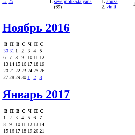
→
25
severjnohka.tatyana
anuza
(69)
viniti
Ноябрь 2016
В
П
В
С
Ч
П
С
30
31
1
2
3
4
5
6
7
8
9
10
11
12
13
14
15
16
17
18
19
20
21
22
23
24
25
26
27
28
29
30
1
2
3
Январь 2017
В
П
В
С
Ч
П
С
1
2
3
4
5
6
7
8
9
10
11
12
13
14
15
16
17
18
19
20
21