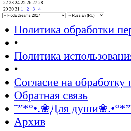
22
23
24
25
26
27
28
29
30
31
1
2
3
4
Политика обработки п
•
Политика использовани
•
Согласие на обработку
Обратная связь
˜”*°•.❀Для души❀.•°*”
Архив