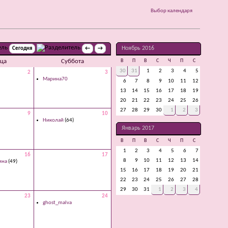
Выбор календаря
Ноябрь 2016
Сегодня
←
→
ца
Суббота
В
П
В
С
Ч
П
С
30
31
1
2
3
4
5
2
3
Марина70
6
7
8
9
10
11
12
13
14
15
16
17
18
19
20
21
22
23
24
25
26
27
28
29
30
1
2
3
9
10
Николай
(64)
Январь 2017
В
П
В
С
Ч
П
С
1
2
3
4
5
6
7
16
17
8
9
10
11
12
13
14
ина
(49)
15
16
17
18
19
20
21
22
23
24
25
26
27
28
29
30
31
1
2
3
4
23
24
ghost_malva