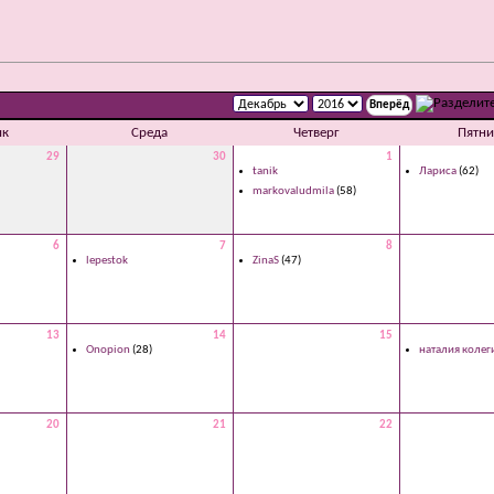
ик
Среда
Четверг
Пятни
29
30
1
tanik
Лариса
(62)
markovaludmila
(58)
6
7
8
lepestok
ZinaS
(47)
13
14
15
Onopion
(28)
наталия колег
20
21
22