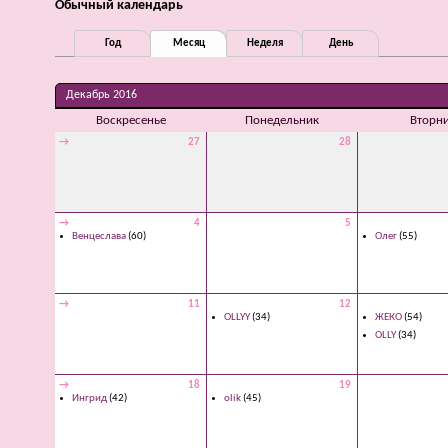
Обычный календарь
Год
Месяц
Неделя
День
Декабрь 2016
Воскресенье
Понедельник
Вторн
→
27
28
→
4
5
Венцеслава
(60)
Олег
(55)
→
11
12
OLLYY
(34)
ЖЕКО
(54)
OLLY
(34)
→
18
19
Ингрид
(42)
olik
(45)