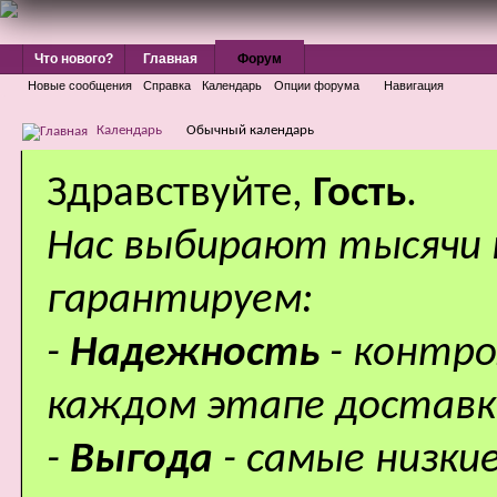
Что нового?
Главная
Форум
Новые сообщения
Справка
Календарь
Опции форума
Навигация
Календарь
Обычный календарь
Здравствуйте,
Гость
.
Нас выбирают тысячи
гарантируем:
-
Надежность
- контр
каждом этапе доставк
-
Выгода
- самые низки