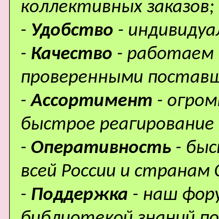
коллективных заказов;
-
Удобство
- индивидуа
-
Качество
- работаем 
проверенными поставщ
-
Ассортимент
- огро
быстрое реагирование 
-
Оперативность
- бы
всей России и странам 
-
Поддержка
- наш фор
библиотекой знаний по