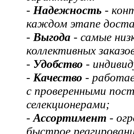
-
Надежность
- кон
каждом этапе доста
-
Выгода
- самые низ
коллективных заказов
-
Удобство
- индивид
-
Качество
- работа
с проверенными пос
селекционерами;
-
Ассортимент
- ог
быстрое реагировани