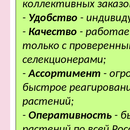
коллективных заказо
-
Удобство
- индивид
-
Качество
- работае
только с проверенн
селекционерами;
-
Ассортимент
- ог
быстрое реагировани
растений;
-
Оперативность
- 
растений по всей Рос