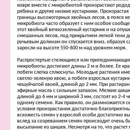
ковре вместе с микробиотой произрастают родо
рябина и другие низкие кустарники. Произраста
границы высокогорных хвойных лесов, в поясе ке
микробиота часто образует с ним особое сообщес
этот хвойный вечнозеленый кустарник и на опуш
смешанных лесов, под прикрытием легкой тени д
ручьевым долинам он спускается вниз, образуя 
заросли на высоте 550-600 м над уровнем моря.
Распростертые стелющиеся или приподнимающие
микробиоты достигают длины 2 м и более. Ее к
побеги слегка сплюснуты. Молодые растения име
светло-зеленую хвою, а побеги взрослых кустарн
чешуйчатой хвоей, длиной до 2 мм. При растира
эфирные масла с сильным запахом. Мелкие шишк
длиной до 6 мм и шириной 3 мм, состоят из 2-4 
одному семени. Как правило, он размножается с
условия произрастания достаточно благоприятны
всхожесть семян у взрослой особи достаточно в
вслед за созреванием семян происходит очень б
высыпание из шишек. Несмотря на то, что растет