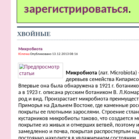
зарегистрироваться
.
ХВОЙНЫЕ
Микробиота
Юлечка
Опубликовано 13.12.2013 08:16
Микробиота
(лат. Microbiota)
деревьев семейства Кипарисов
Впервые она была обнаружена в 1921 г. ботаник
а в 1923 г. описана русским ботаником В. Л.Ком
род и вид. Произрастает микробиота преимущест
Приморья на Дальнем Востоке, где каменные рос
покрыты ее плотными зарослями. Строение стла
кустарников микробиоты таково, что создается 
покрытие из живых и отмерших ветвей, поэтому 
замедленно и почва, покрытая распростертым на
постоянно находится в увлажненном состоянии.