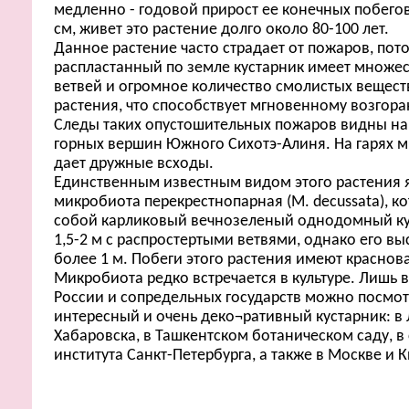
медленно - годовой прирост ее конечных побегов
см, живет это растение долго около 80-100 лет.
Данное растение часто страдает от пожаров, пот
распластанный по земле кустарник имеет множес
ветвей и огромное количество смолистых вещест
растения, что способствует мгновенному возгор
Следы таких опустошительных пожаров видны на
горных вершин Южного Сихотэ-Алиня. На гарях 
дает дружные всходы.
Единственным известным видом этого растения 
микробиота перекрестнопарная (М. decussata), к
собой карликовый вечнозеленый однодомный ку
1,5-2 м с распростертыми ветвями, однако его выс
более 1 м. Побеги этого растения имеют краснов
Микробиота редко встречается в культуре. Лишь 
России и сопредельных государств можно посмотр
интересный и очень деко¬ративный кустарник: в
Хабаровска, в Ташкентском ботаническом саду, в
института Санкт-Петербурга, а также в Москве и Ки