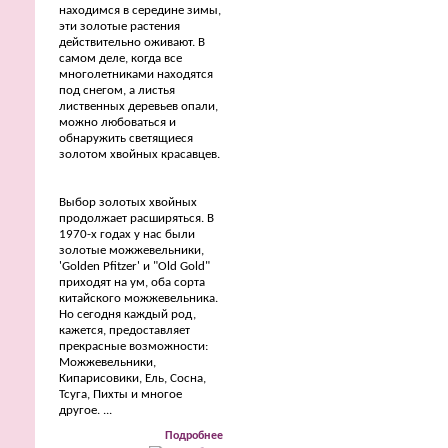
находимся в середине зимы,
эти золотые растения
действительно оживают. В
самом деле, когда все
многолетниками находятся
под снегом, а листья
лиственных деревьев опали,
можно любоваться и
обнаружить светящиеся
золотом хвойных красавцев.
Выбор золотых хвойных
продолжает расширяться. В
1970-х годах у нас были
золотые можжевельники,
'Golden Pfitzer' и "Old Gold"
приходят на ум, оба сорта
китайского можжевельника.
Но сегодня каждый род,
кажется, предоставляет
прекрасные возможности:
Можжевельники,
Кипарисовики, Ель, Сосна,
Тсуга, Пихты и многое
другое. ...
Подробнее