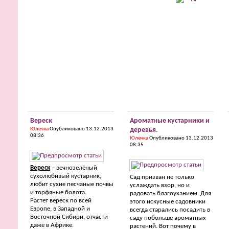
Вереск
Ароматные кустарники и
Юлечка
Опубликовано 13.12.2013
деревья.
08:36
Юлечка
Опубликовано 13.12.2013
08:35
Вереск
– вечнозелёный
сухолюбивый кустарник,
Сад призван не только
любит сухие песчаные почвы
услаждать взор, но и
и торфяные болота.
радовать благоуханием. Для
Растет вереск по всей
этого искусные садовники
Европе, в Западной и
всегда старались посадить в
Восточной Сибири, отчасти
саду побольше ароматных
даже в Африке.
растений. Вот почему в