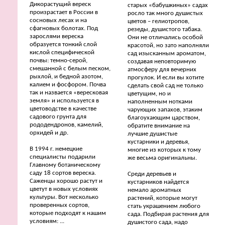
Дикорастущий вереск
старых «бабушкиных» садах
произрастает в России в
росло так много душистых
сосновых лесах и на
цветов – гелиотропов,
сфагновых болотах. Под
резеды, душистого табака.
зарослями вереска
Они не отличались особой
образуется тонкий слой
красотой, но зато наполняли
кислой специфической
сад изысканным ароматом,
почвы: темно-серой,
создавая неповторимую
смешанной с белым песком,
атмосферу для вечерних
рыхлой, и бедной азотом,
прогулок. И если вы хотите
калием и фосфором. Почва
сделать свой сад не только
так и назвается «вересковая
цветущим, но и
земля» и используется в
наполненным нотками
цветоводстве в качестве
чарующих запахов, этаким
садового грунта для
благоухающим царством,
рододендронов, камелий,
обратите внимание на
орхидей и др.
лучшие душистые
кустарники и деревья,
В 1994 г. немецкие
многие из которых к тому
специалисты подарили
же весьма оригинальны.
Главному ботаническому
саду 18 сортов вереска.
Среди деревьев и
Саженцы хорошо растут и
кустарников найдется
цветут в новых условиях
немало ароматных
культуры. Вот несколько
растений, которые могут
проверенных сортов,
стать украшением любого
которые подходят к нашим
сада. Подбирая растения для
условиям: ...
душистого сада, надо