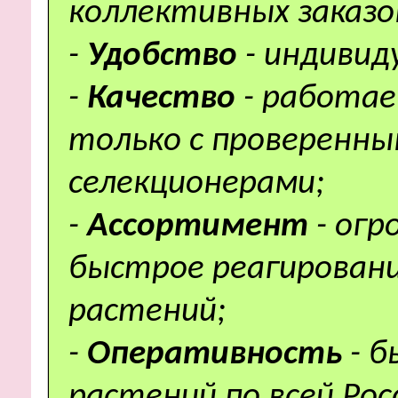
коллективных заказо
-
Удобство
- индивид
-
Качество
- работае
только с проверенн
селекционерами;
-
Ассортимент
- ог
быстрое реагировани
растений;
-
Оперативность
- 
растений по всей Рос