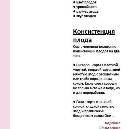
●
цвет плодов
●
урожайность
●
размер ягоды
●
вкус плодов
Консистенция
плода
Сорта черешни делятся по
консистенции плодов на два
типа.
●
Бигарро - сорта с плотной,
упругой, твердой, хрустящей
мякотью ягод с бесцветным
или слабо окрашенным
соком. Такие сорта хороши
не только в свежем виде, но
и для переработки.
●
Гини - сорта с нежной,
сочной, сладкой мякотью
ягод и практически
бесцветным соком Они
...
Подробнее