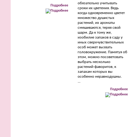
обязательно учитывать
Подробнее
сроки их цветения. Ведь
когда одновременно цветет
множество душистых
растений, их ароматы
смешиваются, теряя свой
шарм. Да к тому же,
изобилие запахов в саду у
иных сверхчувствительных
особ может вызвать
головокружение. Памятуя об
этом, можно посоветовать
выбрать несколько
растений-фаворитов, к
запахам которых вы
особенно неравнодушны.
...
Подробнее