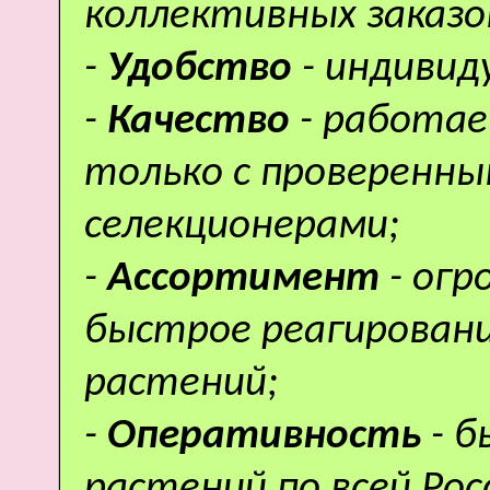
коллективных заказо
-
Удобство
- индивид
-
Качество
- работае
только с проверенн
селекционерами;
-
Ассортимент
- ог
быстрое реагировани
растений;
-
Оперативность
- 
растений по всей Рос