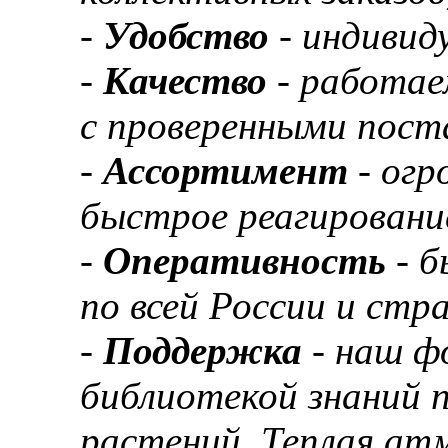
-
Удобство
- индивид
-
Качество
- работае
с проверенными пост
-
Ассортимент
- ог
быстрое реагировани
-
Оперативность
- 
по всей России и ст
-
Поддержка
- наш ф
библиотекой знаний 
растений. Теплая ат