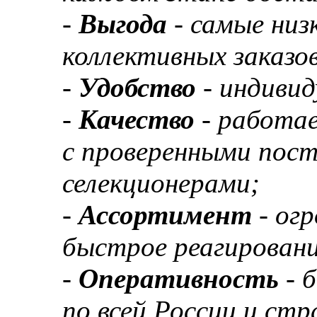
-
Выгода
- самые низ
коллективных заказов
-
Удобство
- индивид
-
Качество
- работа
с проверенными пос
селекционерами;
-
Ассортимент
- ог
быстрое реагировани
-
Оперативность
- 
по всей России и ст