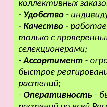
коллективных заказо
-
Удобство
- индивид
-
Качество
- работае
только с проверенн
селекционерами;
-
Ассортимент
- ог
быстрое реагировани
растений;
-
Оперативность
- 
растений по всей Рос