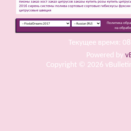
пионы
заказ хост
заказ цитрусов
заказы
купить розы
купить цитрус
2016
сирень
системы полива
сортовые
сортовые гибискусы
фуксии
цитрусовые
швеция
Политика обр
на обраб
Текущее время:
08
Powered by
v
Copyright © 2026 vBulletin 