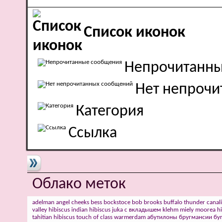
Список иконок
Непрочитанн
Нет непроч
Категория
Ссылка
Облако меток
adelman
angel cheeks
bess bockstoce
bob
brooks
buffalo thunder
canal
valley hibiscus
indian hibiscus
juka с вкладышем
klehm
miely
moorea hi
tahitian hibiscus
touch of class
warmerdam
абутилоны
бругмансии
бу