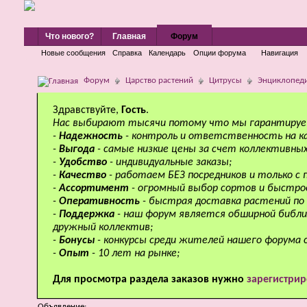
Что нового?
Главная
Форум
Новые сообщения
Справка
Календарь
Опции форума
Навигация
Форум
Царство растений
Цитрусы
Энциклопеди
Здравствуйте,
Гость
.
Нас выбирают тысячи потому что мы гарантируе
-
Надежность
- контроль и ответственность на к
-
Выгода
- самые низкие цены за счет коллективных
-
Удобство
- индивидуальные заказы;
-
Качество
- работаем БЕЗ посредников и только с
-
Ассортимент
- огромный выбор сортов и быстро
-
Оперативность
- быстрая доставка растений по 
-
Поддержка
- наш форум является обширной библи
дружный коллектив;
-
Бонусы
- конкурсы среди жителей нашего форума 
-
Опыт
- 10 лет на рынке;
Для просмотра раздела заказов нужно
зарегистрир
Объявление: