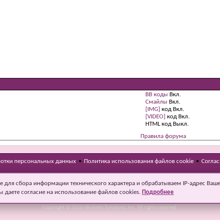
BB коды
Вкл.
Смайлы
Вкл.
[IMG]
код
Вкл.
[VIDEO]
код
Вкл.
HTML код
Выкл.
Правила форума
ботки персональных данных
•
Политика использования файлов cookie
•
Соглас
e для сбора информации технического характера и обрабатываем IP-адрес Ваш
Текущее время:
07:21
. Часовой пояс GMT +5.
ы даете согласие на использование файлов cookies.
Подробнее
Powered by
vBulletin®
Version 4.2.1
Copyright © 2026 vBulletin Solutions, Inc. All rights reserved.