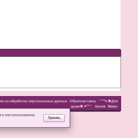
ие на обработку персональных данных
Обратная связь
˜”*°•.❀Для
души❀.•°*”˜
Архив
Вверх
его местоположения.