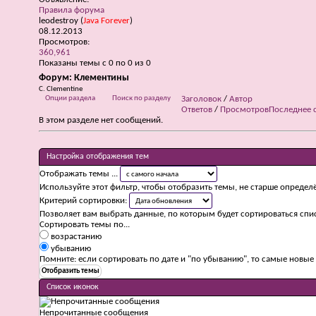
Правила форума
leodestroy
(
Java Forever
)
08.12.2013
Просмотров:
360,961
Показаны темы с 0 по 0 из 0
Форум:
Клементины
С. Clementine
Опции раздела
Поиск по разделу
Заголовок
/
Автор
Ответов
/
Просмотров
Последнее 
В этом разделе нет сообщений.
Настройка отображения тем
Отображать темы ...
Используйте этот фильтр, чтобы отобразить темы, не старше определ
Критерий сортировки:
Позволяет вам выбрать данные, по которым будет сортироваться спис
Сортировать темы по...
возрастанию
убыванию
Помните: если сортировать по дате и "по убыванию", то самые новы
Список иконок
Непрочитанные сообщения