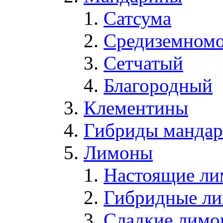
Сатсума
Средиземном
Сетчатый
Благородный
Клементины
Гибриды мандари
Лимоны
Настоящие л
Гибридные л
Сладкие лим