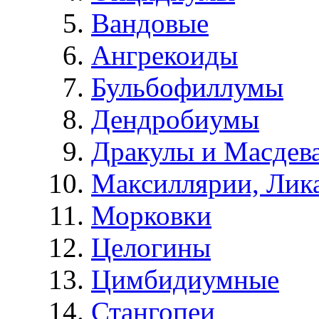
Вандовые
Ангрекоиды
Бульбофиллумы
Дендробиумы
Дракулы и Масдев
Максиллярии, Лик
Морковки
Целогины
Цимбидиумные
Стангопеи