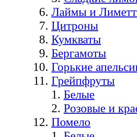
Лаймы и Лимет
Цитроны
Кумкваты
Бергамоты
Горькие апельс
Грейпфруты
Белые
Розовые и кр
Помело
Белые