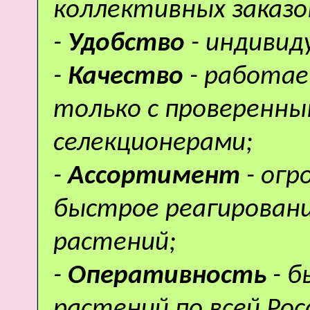
коллективных заказо
-
Удобство
- индивид
-
Качество
- работае
только с проверенн
селекционерами;
-
Ассортимент
- ог
быстрое реагировани
растений;
-
Оперативность
- 
растений по всей Рос