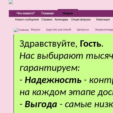
Что нового?
Главная
Форум
Новые сообщения
Справка
Календарь
Опции форума
Навигация
Форум
Царство растений
Цитрусы
Энциклопеди
Здравствуйте,
Гость
.
Нас выбирают тысяч
гарантируем:
-
Надежность
- кон
на каждом этапе дос
-
Выгода
- самые низ