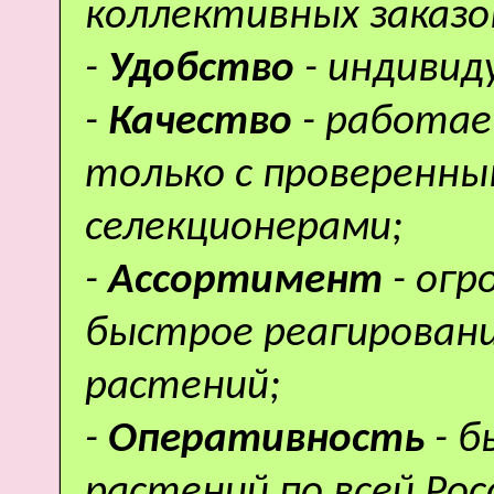
коллективных заказо
-
Удобство
- индивид
-
Качество
- работае
только с проверенн
селекционерами;
-
Ассортимент
- ог
быстрое реагировани
растений;
-
Оперативность
- 
растений по всей Рос