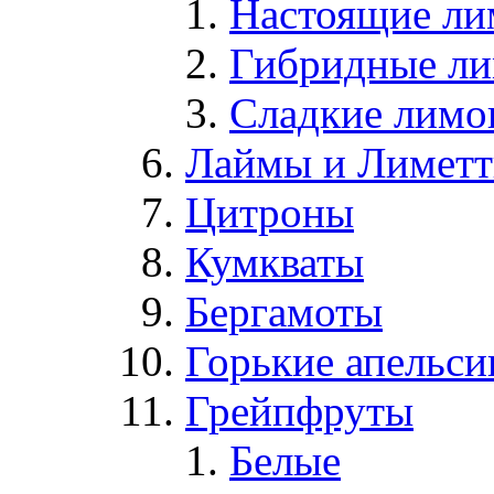
Настоящие л
Гибридные л
Сладкие лим
Лаймы и Лимет
Цитроны
Кумкваты
Бергамоты
Горькие апельс
Грейпфруты
Белые