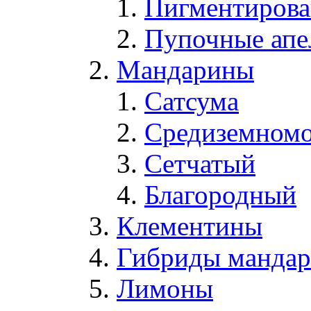
Пигментирова
Пупочные апе
Мандарины
Сатсума
Средиземном
Сетчатый
Благородный
Клементины
Гибриды мандари
Лимоны