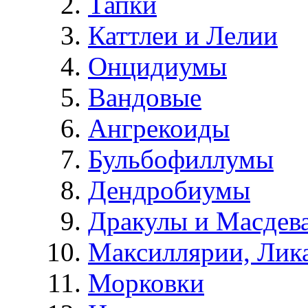
Тапки
Каттлеи и Лелии
Онцидиумы
Вандовые
Ангрекоиды
Бульбофиллумы
Дендробиумы
Дракулы и Масдев
Максиллярии, Лик
Морковки