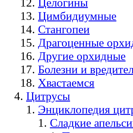
Целогины
Цимбидиумные
Стангопеи
Драгоценные орхи
Другие орхидные
Болезни и вредите
Хвастаемся
Цитрусы
Энциклопедия цит
Сладкие апельс