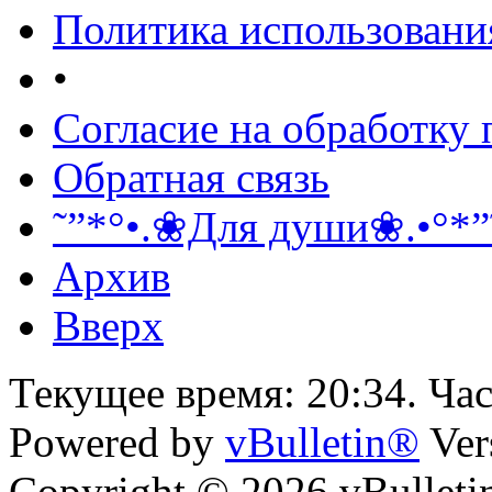
Политика использовани
•
Согласие на обработку
Обратная связь
˜”*°•.❀Для души❀.•°*”
Архив
Вверх
Текущее время:
20:34
. Ча
Powered by
vBulletin®
Ver
Copyright © 2026 vBulletin 