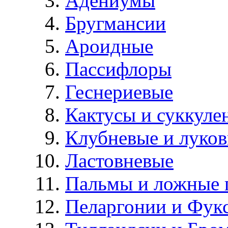
Адениумы
Бругмансии
Ароидные
Пассифлоры
Геснериевые
Кактусы и суккуле
Клубневые и луков
Ластовневые
Пальмы и ложные 
Пеларгонии и Фук