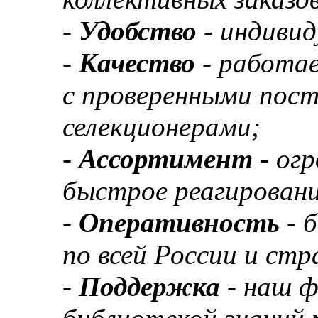
-
Удобство
- индивид
-
Качество
- работа
с проверенными пос
селекционерами;
-
Ассортимент
- ог
быстрое реагировани
-
Оперативность
- 
по всей России и ст
-
Поддержка
- наш 