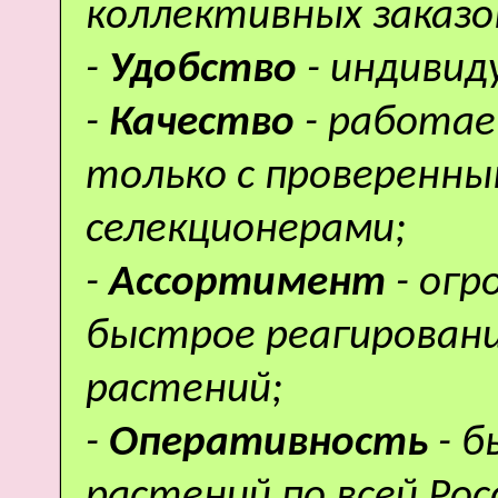
коллективных заказо
-
Удобство
- индивид
-
Качество
- работае
только с проверенн
селекционерами;
-
Ассортимент
- ог
быстрое реагировани
растений;
-
Оперативность
- 
растений по всей Рос