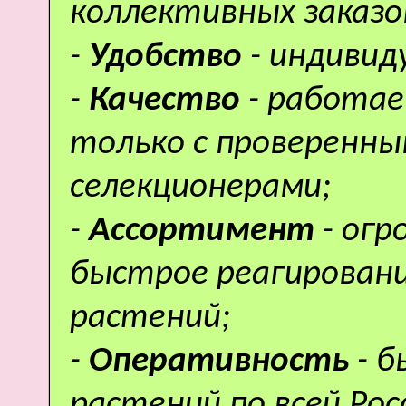
коллективных заказо
-
Удобство
- индивид
-
Качество
- работае
только с проверенн
селекционерами;
-
Ассортимент
- ог
быстрое реагировани
растений;
-
Оперативность
- 
растений по всей Рос