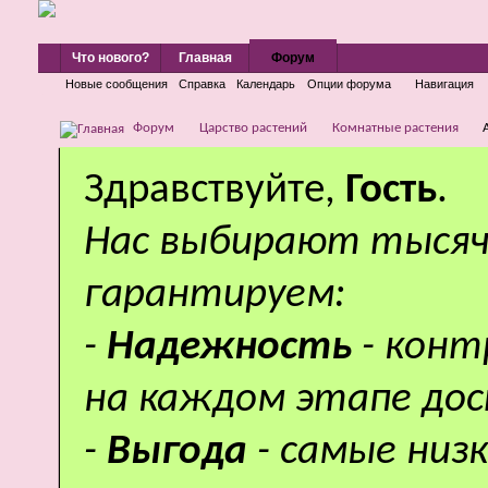
Что нового?
Главная
Форум
Новые сообщения
Справка
Календарь
Опции форума
Навигация
Форум
Царство растений
Комнатные растения
Здравствуйте,
Гость
.
Нас выбирают тысяч
гарантируем:
-
Надежность
- кон
на каждом этапе дос
-
Выгода
- самые низ