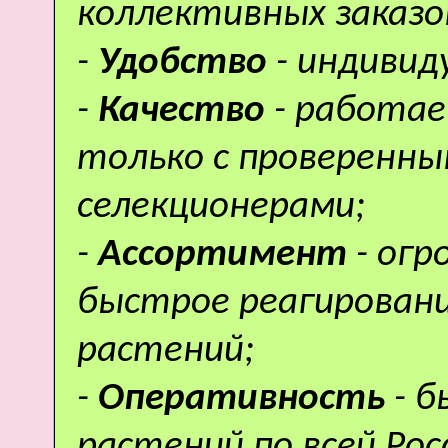
коллективных заказо
-
Удобство
- индивид
-
Качество
- работае
только с проверенн
селекционерами;
-
Ассортимент
- ог
быстрое реагировани
растений;
-
Оперативность
- 
растений по всей Рос