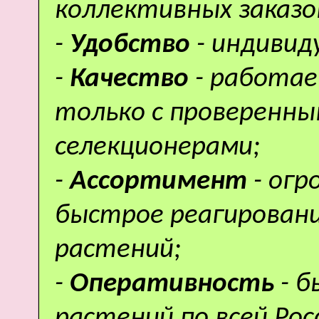
коллективных заказо
-
Удобство
- индивид
-
Качество
- работае
только с проверенн
селекционерами;
-
Ассортимент
- ог
быстрое реагировани
растений;
-
Оперативность
- 
растений по всей Рос