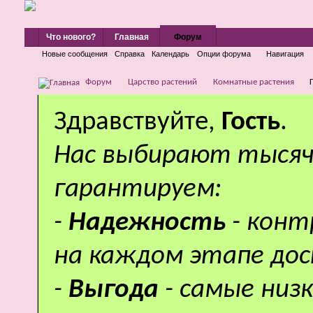
Что нового?
Главная
Форум
Новые сообщения
Справка
Календарь
Опции форума
Навигация
Форум
Царство растений
Комнатные растения
Здравствуйте,
Гость
.
Нас выбирают тысяч
гарантируем:
-
Надежность
- кон
на каждом этапе дос
-
Выгода
- самые низ