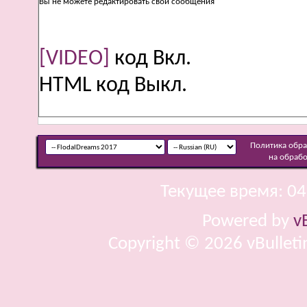
Вы
не можете
редактировать свои сообщения
[VIDEO]
код
Вкл.
HTML код
Выкл.
Политика обр
на обраб
Текущее время:
04
Powered by
v
Copyright © 2026 vBulletin 