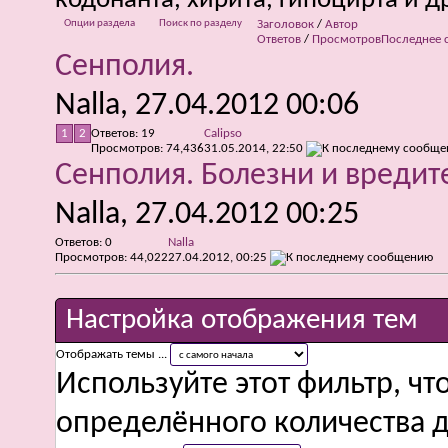
кодонанта, хирита, гипоцирта и д
Опции раздела
Поиск по разделу
Заголовок
/
Автор
Ответов
/
Просмотров
Последнее 
Сенполия.
Nalla
, 27.04.2012 00:06
1
2
Ответов:
19
Calipso
Просмотров: 74,436
31.05.2014,
22:50
Сенполия. Болезни и вредит
Nalla
, 27.04.2012 00:25
Ответов:
0
Nalla
Просмотров: 44,022
27.04.2012,
00:25
Настройка отображения тем
Отображать темы ...
Используйте этот фильтр, чт
определённого количества д