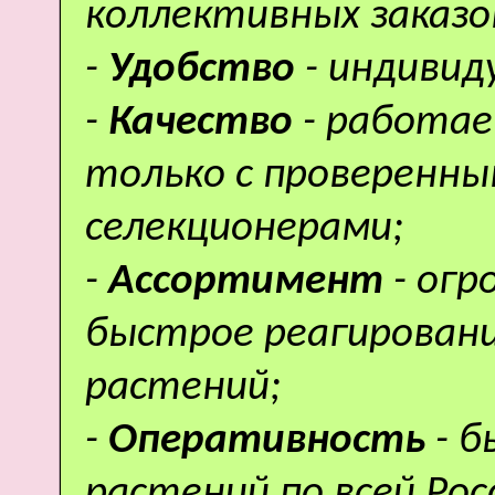
коллективных заказо
-
Удобство
- индивид
-
Качество
- работае
только с проверенн
селекционерами;
-
Ассортимент
- ог
быстрое реагировани
растений;
-
Оперативность
- 
растений по всей Рос