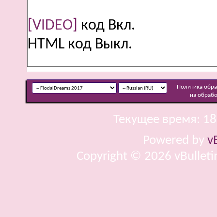
[VIDEO]
код
Вкл.
HTML код
Выкл.
Политика обр
на обраб
Текущее время:
18
Powered by
v
Copyright © 2026 vBulletin 