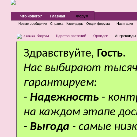
Что нового?
Главная
Форум
Новые сообщения
Справка
Календарь
Опции форума
Навигация
Форум
Царство растений
Орхидеи
Ангрекоиды
Здравствуйте,
Гость
.
Нас выбирают тысяч
гарантируем:
-
Надежность
- кон
на каждом этапе дос
-
Выгода
- самые низ