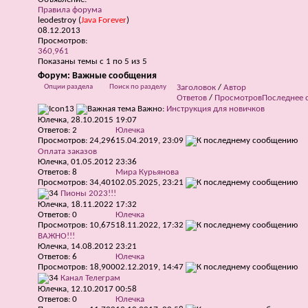
Правила форума
leodestroy
(
Java Forever
)
08.12.2013
Просмотров:
360,961
Показаны темы с 1 по 5 из 5
Форум:
Важные сообщения
Опции раздела
Поиск по разделу
Заголовок
/
Автор
Ответов
/
Просмотров
Последнее 
Важно:
Инструкция для новичков
Юлечка
, 28.10.2015 19:07
Ответов:
2
Юлечка
Просмотров: 24,296
15.04.2019,
23:09
Оплата заказов
Юлечка
, 01.05.2012 23:36
Ответов:
8
Мира Курьянова
Просмотров: 34,401
02.05.2025,
23:21
Пионы 2023!!!
Юлечка
, 18.11.2022 17:32
Ответов:
0
Юлечка
Просмотров: 10,675
18.11.2022,
17:32
ВАЖНО!!!
Юлечка
, 14.08.2012 23:21
Ответов:
6
Юлечка
Просмотров: 18,900
02.12.2019,
14:47
Канал Телеграм
Юлечка
, 12.10.2017 00:58
Ответов:
0
Юлечка