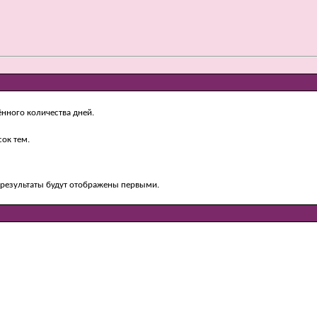
ённого количества дней.
ок тем.
е результаты будут отображены первыми.