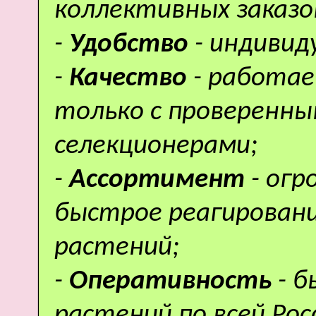
коллективных заказо
-
Удобство
- индивид
-
Качество
- работае
только с проверенн
селекционерами;
-
Ассортимент
- ог
быстрое реагировани
растений;
-
Оперативность
- 
растений по всей Рос