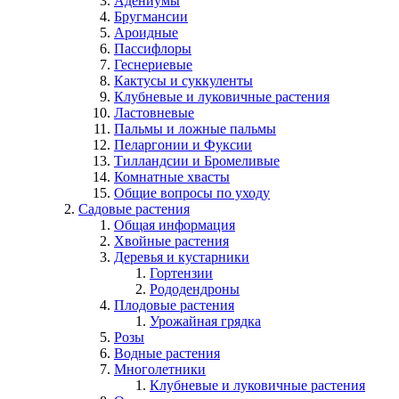
Адениумы
Бругмансии
Ароидные
Пассифлоры
Геснериевые
Кактусы и суккуленты
Клубневые и луковичные растения
Ластовневые
Пальмы и ложные пальмы
Пеларгонии и Фуксии
Тилландсии и Бромеливые
Комнатные хвасты
Общие вопросы по уходу
Садовые растения
Общая информация
Хвойные растения
Деревья и кустарники
Гортензии
Рододендроны
Плодовые растения
Урожайная грядка
Розы
Водные растения
Многолетники
Клубневые и луковичные растения