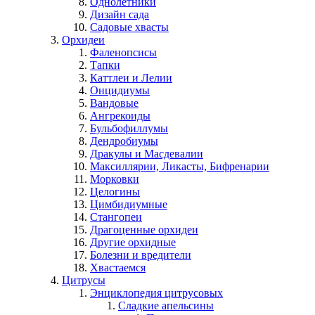
Однолетники
Дизайн сада
Садовые хвасты
Орхидеи
Фаленопсисы
Тапки
Каттлеи и Лелии
Онцидиумы
Вандовые
Ангрекоиды
Бульбофиллумы
Дендробиумы
Дракулы и Масдевалии
Максиллярии, Ликасты, Бифренарии
Морковки
Целогины
Цимбидиумные
Стангопеи
Драгоценные орхидеи
Другие орхидные
Болезни и вредители
Хвастаемся
Цитрусы
Энциклопедия цитрусовых
Сладкие апельсины