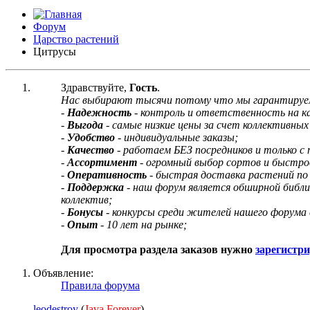
Форум
Царство растений
Цитрусы
Здравствуйте,
Гость
.
Нас выбирают тысячи потому что мы гарантируе
-
Надежность
- контроль и ответственность на 
-
Выгода
- самые низкие цены за счет коллективных 
-
Удобство
- индивидуальные заказы;
-
Качество
- работаем БЕЗ посредников и только с
-
Ассортимент
- огромный выбор сортов и быстро
-
Оперативность
- быстрая доставка растений по
-
Поддержка
- наш форум является обширной библ
коллектив;
-
Бонусы
- конкурсы среди жителей нашего форума 
-
Опыт
- 10 лет на рынке;
Для просмотра раздела заказов нужно
зарегистр
Объявление:
Правила форума
leodestroy
(
Java Forever
)