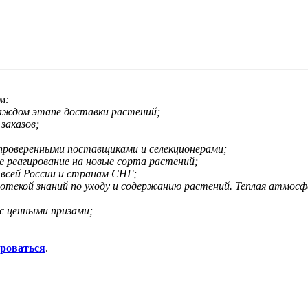
м:
каждом этапе доставки растений;
заказов;
 проверенными поставщиками и селекционерами;
е реагирование на новые сорта растений;
 всей России и странам СНГ;
иотекой знаний по уходу и содержанию растений. Теплая атмос
с ценными призами;
ироваться
.