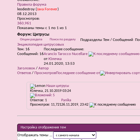
Правила форума
leodestroy
(
Java Forever
)
08.12.2013
Просмотров:
360,961
Показаны темы с 1 по 1 из 1
Форум:
Цитрусы
Опции раздела
Поиск по разделу
Подразделы
Тем / Сообщений
По
Энциклопедия цитрусовых
Тем: 16
Последнее сообщение:
Сообщений: 16
Arancio Tarocco Nucellare
от
Юлечка
24.01.2020,
13:53
Заголовок
/
Автор
Ответов
/
Просмотров
Последнее сообщение от
Наши цитрусы
Юлечка
, 21.10.2019 03:24
Ответов:
1
Panika
Просмотров: 11,721
26.11.2019,
23:42
Настройка отображения тем
Отображать темы ...