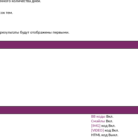
ённого количества дней.
ок тем.
е результаты будут отображены первыми.
BB коды
Вкл.
Смайлы
Вкл.
[IMG]
код
Вкл.
[VIDEO]
код
Вкл.
HTML код
Выкл.