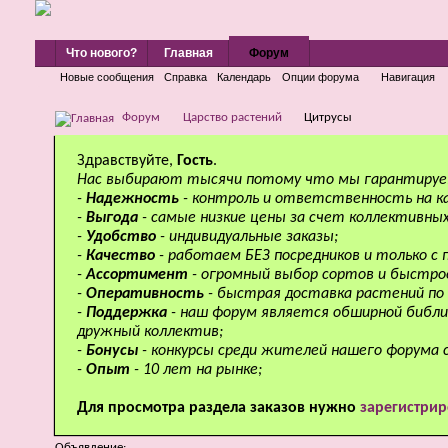
Что нового?
Главная
Форум
Новые сообщения
Справка
Календарь
Опции форума
Навигация
Форум
Царство растений
Цитрусы
Здравствуйте,
Гость
.
Нас выбирают тысячи потому что мы гарантируе
-
Надежность
- контроль и ответственность на к
-
Выгода
- самые низкие цены за счет коллективных
-
Удобство
- индивидуальные заказы;
-
Качество
- работаем БЕЗ посредников и только с
-
Ассортимент
- огромный выбор сортов и быстро
-
Оперативность
- быстрая доставка растений по 
-
Поддержка
- наш форум является обширной библи
дружный коллектив;
-
Бонусы
- конкурсы среди жителей нашего форума 
-
Опыт
- 10 лет на рынке;
Для просмотра раздела заказов нужно
зарегистрир
Объявление: