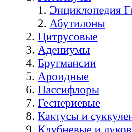
Энциклопедия Г
Абутилоны
Цитрусовые
Адениумы
Бругмансии
Ароидные
Пассифлоры
Геснериевые
Кактусы и суккуле
Клубневые и луков