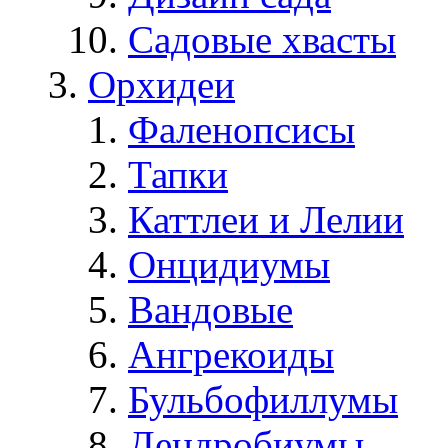
Садовые хвасты
Орхидеи
Фаленопсисы
Тапки
Каттлеи и Лелии
Онцидиумы
Вандовые
Ангрекоиды
Бульбофиллумы
Дендробиумы