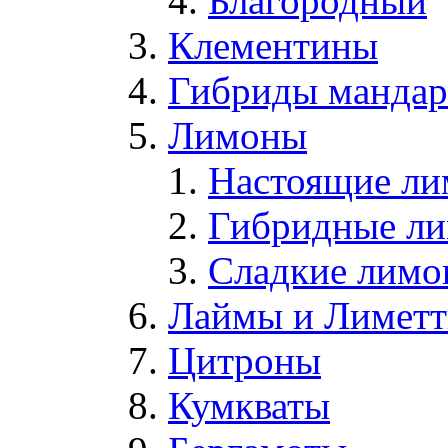
Благородный
Клементины
Гибриды мандари
Лимоны
Настоящие л
Гибридные л
Сладкие лим
Лаймы и Лимет
Цитроны
Кумкваты