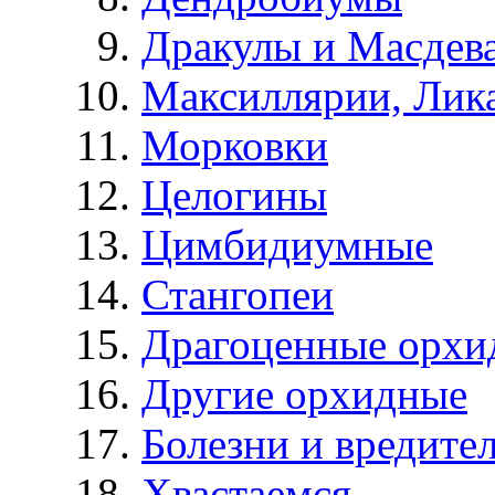
Дракулы и Масдев
Максиллярии, Лик
Морковки
Целогины
Цимбидиумные
Стангопеи
Драгоценные орхи
Другие орхидные
Болезни и вредите
Хвастаемся