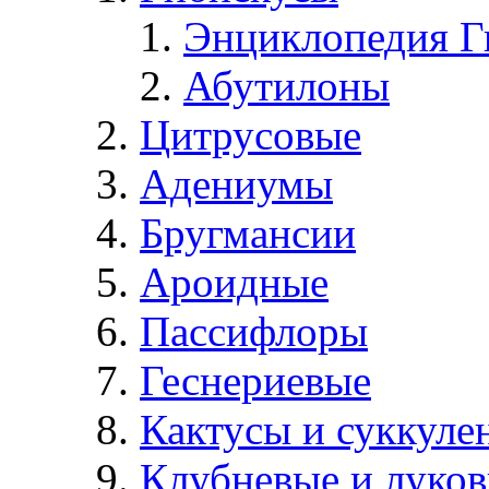
Энциклопедия Г
Абутилоны
Цитрусовые
Адениумы
Бругмансии
Ароидные
Пассифлоры
Геснериевые
Кактусы и суккуле
Клубневые и луков