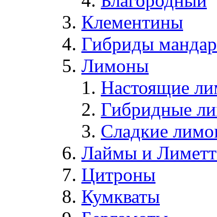
Благородный
Клементины
Гибриды мандари
Лимоны
Настоящие л
Гибридные л
Сладкие лим
Лаймы и Лимет
Цитроны
Кумкваты