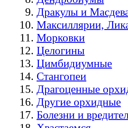
Дракулы и Масдев
Максиллярии, Лик
Морковки
Целогины
Цимбидиумные
Стангопеи
Драгоценные орхи
Другие орхидные
Болезни и вредите
Хвастаемся