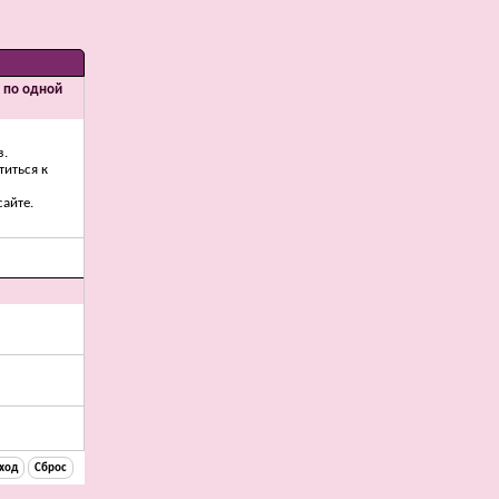
и по одной
з.
титься к
айте.