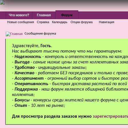
Что нового?
Главная
Форум
Новые сообщения
Справка
Календарь
Опции форума
Навигация
Сообщение форума
Здравствуйте,
Гость
.
Нас выбирают тысячи потому что мы гарантируем:
-
Надежность
- контроль и ответственность на каждо
-
Выгода
- самые низкие цены за счет коллективных зака
-
Удобство
- индивидуальные заказы;
-
Качество
- работаем БЕЗ посредников и только с про
-
Ассортимент
- огромный выбор сортов и быстрое реа
-
Оперативность
- быстрая доставка растений по всей 
-
Поддержка
- наш форум является обширной библиотек
коллектив;
-
Бонусы
- конкурсы среди жителей нашего форума с цен
-
Опыт
- 10 лет на рынке;
Для просмотра раздела заказов нужно
зарегистрироват