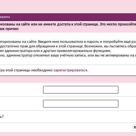
форума
ризованы на сайте или не имеете доступа к этой странице. Это могло произойт
ких причин:
вторизованы на сайте. Введите имя пользователя и пароль и попробуйте ещё ра
едостаточно прав для обращения к этой странице. Возможно, вы пытаетесь обра
ям администратора или к другим привилегированным функциям.
о, администратор отключил вашу учётную запись, или вы не активированы на с
тра этой страницы необходимо
зарегистрироваться
.
ь?