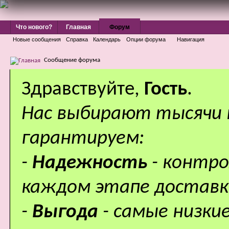
Что нового?
Главная
Форум
Новые сообщения
Справка
Календарь
Опции форума
Навигация
Сообщение форума
Здравствуйте,
Гость
.
Нас выбирают тысячи
гарантируем:
-
Надежность
- контр
каждом этапе доставк
-
Выгода
- самые низки