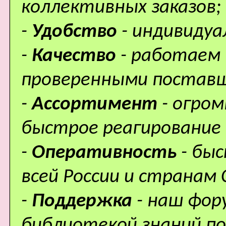
коллективных заказов;
-
Удобство
- индивидуа
-
Качество
- работаем 
проверенными поставщ
-
Ассортимент
- огро
быстрое реагирование 
-
Оперативность
- бы
всей России и странам 
-
Поддержка
- наш фор
библиотекой знаний по