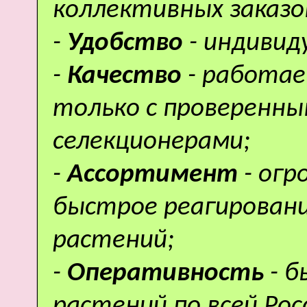
коллективных заказо
-
Удобство
- индивид
-
Качество
- работае
только с проверенн
селекционерами;
-
Ассортимент
- ог
быстрое реагировани
растений;
-
Оперативность
- 
растений по всей Рос