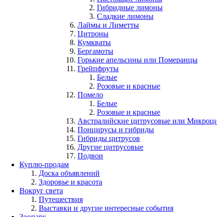
Гибридные лимоны
Сладкие лимоны
Лаймы и Лиметты
Цитроны
Кумкваты
Бергамоты
Горькие апельсины или Померанцы
Грейпфруты
Белые
Розовые и красные
Помело
Белые
Розовые и красные
Австралийские цитрусовые или Микроц
Понцирусы и гибриды
Гибриды цитрусов
Другие цитрусовые
Подвои
Куплю-продам
Доска объявлений
Здоровье и красота
Вокруг света
Путешествия
Выставки и другие интересные события
Зоопарк