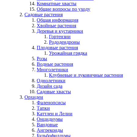
Комнатные хвасты
Общие вопросы по уходу
Садовые растения
Общая информация
Хвойные растения
Деревья и кустарники
Гортензии
Рододендроны
Плодовые растения
Урожайная грядка
Розы
Водные растения
Многолетники
Клубневые и луковичные растения
Однолетники
Дизайн сада
Садовые хвасты
Орхидеи
Фаленопсисы
Тапки
Каттлеи и Лелии
Онцидиумы
Вандовые
Ангрекоиды
Бульбофиллумы