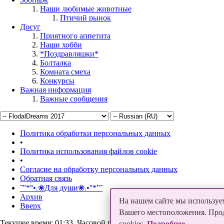
Наши любимые животные
Птичий рынок
Досуг
Приятного аппетита
Наши хобби
*Поздравляшки*
Болталка
Комната смеха
Конкурсы
Важная информация
Важные сообщения
Политика обработки персональных данных
•
Политика использования файлов cookie
•
Согласие на обработку персональных данных
Обратная связь
˜”*°•.❀Для души❀.•°*”˜
Архив
На нашем сайте мы используем
Вверх
Вашего местоположения. Продо
Текущее время:
01:33
. Часовой пояс GMT +5.
cookies.
Подробнее