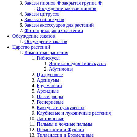
Заказы пионов ❀ закрытая группа ❀
Обсуждение заказов пионов
Заказы цитрусов
Заказы гибискусов
Заказы аксессуаров для растений
Фото приходящих растений
Обсуждение заказов
Обсуждение заказов
Царство растений
Комнатные растения
Гибискусы
Энциклопедия Гибискусов
Абутилоны
Цитрусовые
Адениумы
Бругмансии
Ароидные
Пассифлоры
Геснериевые
Кактусы и суккуленты
Клубневые и луковичные растения
Ластовневые
Пальмы и ложные пальмы
Пеларгонии и Фуксии
Тилландсии и Бромеливые