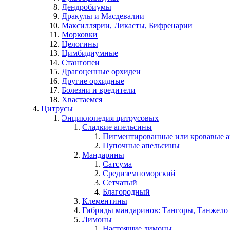
Дендробиумы
Дракулы и Масдевалии
Максиллярии, Ликасты, Бифренарии
Морковки
Целогины
Цимбидиумные
Стангопеи
Драгоценные орхидеи
Другие орхидные
Болезни и вредители
Хвастаемся
Цитрусы
Энциклопедия цитрусовых
Сладкие апельсины
Пигментированные или кровавые 
Пупочные апельсины
Мандарины
Сатсума
Средиземноморский
Сетчатый
Благородный
Клементины
Гибриды мандаринов: Тангоры, Танжело 
Лимоны
Настоящие лимоны