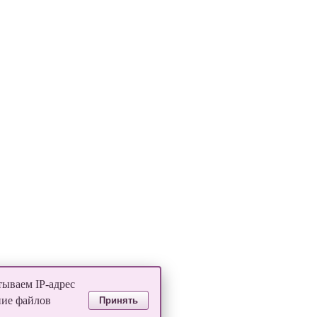
тываем IP-адрес
ние файлов